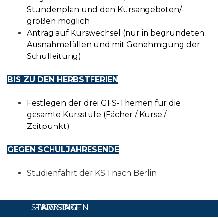
Stundenplan und den Kursangeboten/-
größen möglich
Antrag auf Kurswechsel (nur in begründeten
Ausnahmefällen und mit Genehmigung der
Schulleitung)
BIS ZU DEN HERBSTFERIEN
Festlegen der drei GFS-Themen für die
gesamte Kursstufe (Fächer / Kurse /
Zeitpunkt)
GEGEN SCHULJAHRESENDE
Studienfahrt der KS 1 nach Berlin
STARTSEITE
FWG SINGEN
KONTAKT